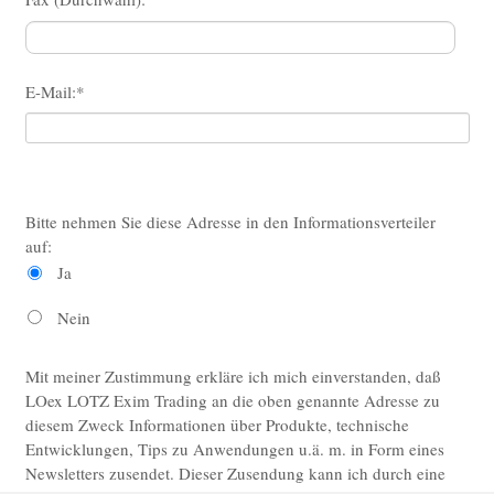
Downloads
Betriebsanleitungen
Pflichtfeld
E-Mail:
*
Stammblätter
Richtlinien & Verordnungen
Über LOex
Bitte nehmen Sie diese Adresse in den Informationsverteiler
auf:
Ja
Nein
Mit meiner Zustimmung erkläre ich mich einverstanden, daß
LOex LOTZ Exim Trading an die oben genannte Adresse zu
diesem Zweck Informationen über Produkte, technische
Entwicklungen, Tips zu Anwendungen u.ä. m. in Form eines
Newsletters zusendet. Dieser Zusendung kann ich durch eine