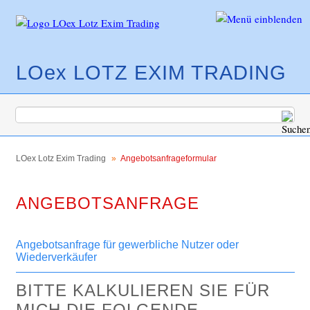
LOex LOTZ EXIM TRADING
Navigation
Produkte
überspringen
LOex Lotz Exim Trading
Angebotsanfrageformular
Sensorarmaturen mit Schwenkauslauf
ANGEBOTSANFRAGE
OXuna - Sensorarmaturenserie aus Edelstahl
Sensor-Standarmaturen aus Edelstahl oder
Messing
Angebotsanfrage für gewerbliche Nutzer oder
Wiederverkäufer
Sensor-Standarmaturen in
Pulverbeschichtung
BITTE KALKULIEREN SIE FÜR
Sensor-Wandarmaturen in Edelstahl und in
MICH DIE FOLGENDE