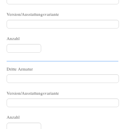
ES Sensorarmaturen Wand UP
ES Sanitärelektronik Dusche UP Sensor-
Version/Ausstattungsvariante
Piezo
ES Sanitärelektronik Urinal WC UP
Anzahl
ES Piezo-Tasterarmaturen Stand
ES Piezo-Tasterarmaturen Wand UP
Edelstahlarmaturen manuell
Dritte Armatur
ES Standarmaturen Trink- u. VE-Wasser
ES Wandarmaturen Trink- u. VE-Wasser
ES Pendelbrausen für VE- und Trinkwasser
Version/Ausstattungsvariante
Edelstahl-Sonderzubehör
ES VE-Wasser Druckluft Hygienepistolen-Set
Anzahl
ES Sensorspender für Seifen- u.
Desinfektionsmittel