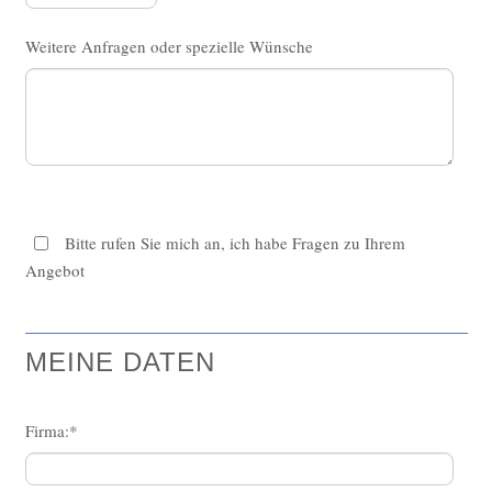
ES Covid-Prüfschleusen mit Masken- u.
Weitere Anfragen oder spezielle Wünsche
Temperaturprüfung
ES Einzel- Mehrplatz-
Sensorseifenspenderanlagen
ES Waschraum Accessoires
Zubehör/Ersatzteile
Sonderbauten
Bitte rufen Sie mich an, ich habe Fragen zu Ihrem
ES-Trinkbrunnenbecken mit ATM-
Angebot
Antitropfmulde
Kniehebel Selbstschlussarmatur
MEINE DATEN
Elektronik
Sanitärelektronik
Pflichtfeld
Firma:
*
Sanitärarmaturen
Sonderfertigungen