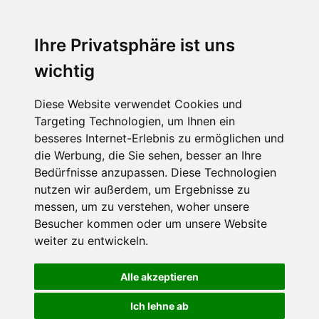
email an
service@loex.de
jederzeit kostenlos widersprechen.
Gleichzeitig kann ich durch den Abmeldelink in jeder
Newsletteraussendung meine Einwilligung zur Zusendung an
Ihre Privatsphäre ist uns
die von mir genannte und in meinem Widerruf benutzte
emailadresse widerrufen. Nach Erhalt des Widerspruchs wird
wichtig
der Versand an die von mir dazu verwendete email-adresse
unverzüglich eingestellt.
Diese Website verwendet Cookies und
Targeting Technologien, um Ihnen ein
besseres Internet-Erlebnis zu ermöglichen und
die Werbung, die Sie sehen, besser an Ihre
Bedürfnisse anzupassen. Diese Technologien
nutzen wir außerdem, um Ergebnisse zu
messen, um zu verstehen, woher unsere
Besucher kommen oder um unsere Website
weiter zu entwickeln.
Navigation
Sitemap
AGB
Datenschutz
Impressum
Kontakt
überspringen
Alle akzeptieren
Aktuelles und Informationen im jederzeit kündbaren Newsletter.
Hier abonnieren:
Newsletterverwaltung
Ich lehne ab
LOex LOTZ Exim Trading D-60433 Frankfurt